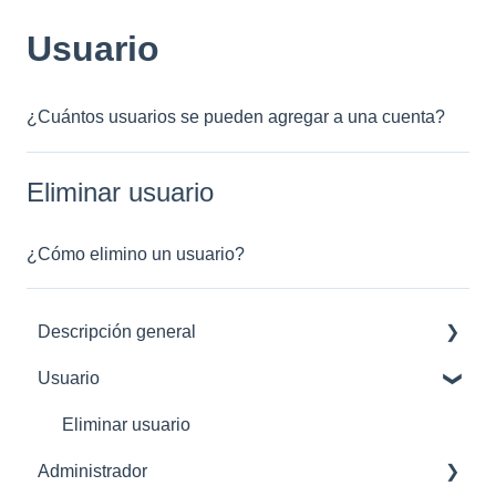
Usuario
¿Cuántos usuarios se pueden agregar a una cuenta?
Eliminar usuario
¿Cómo elimino un usuario?
Descripción general
Usuario
Empezar
Familiarización con la interfaz de usuario
Eliminar usuario
Administrador
Configuraciones Iniciales