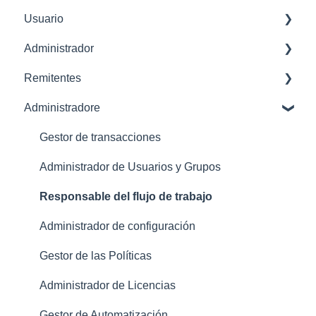
Usuario
Empezar
Administrador
Familiarización con la interfaz de usuario
Eliminar usuario
Remitentes
Configuraciones Iniciales
Administrador de configuración
Administradore
Gestión de Recibos
Perfil
Gastos
Administrador de Gastos
Gestor de transacciones
Aprobador
Administrador de Usuarios y Grupos
Dashboard
Responsable del flujo de trabajo
Administrador de configuración
Gestor de las Políticas
Administrador de Licencias
Gestor de Automatización