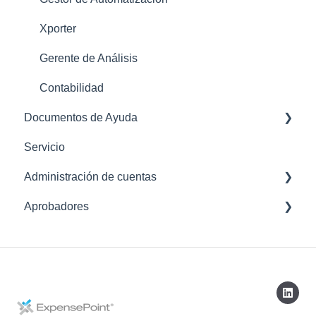
Xporter
Gerente de Análisis
Contabilidad
Documentos de Ayuda
Servicio
Aplicación Móvil
Administración de cuentas
Aprobadores
Configuración
Cuenta
Administrador de Gastos
Aplicación