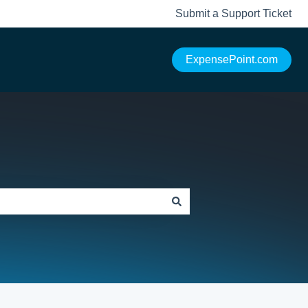
Submit a Support Ticket
ExpensePoint.com