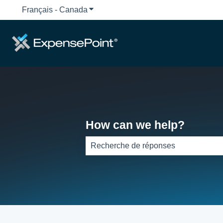
Français - Canada
Afficher le sous-menu pour les traduct
How can we help?
Aucune suggestion, car le champ de