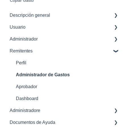
Copiar Gasto
Descripción general
Usuario
Empezar
Administrador
Familiarización con la interfaz de usuario
Eliminar usuario
Remitentes
Configuraciones Iniciales
Administrador de configuración
Gestión de Recibos
Perfil
Gastos
Administrador de Gastos
Aprobador
Dashboard
Administradore
Documentos de Ayuda
Gestor de transacciones