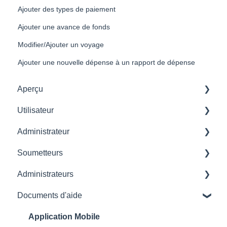
Ajouter des types de paiement
Ajouter une avance de fonds
Modifier/Ajouter un voyage
Ajouter une nouvelle dépense à un rapport de dépense
Aperçu
Utilisateur
Commencer
Administrateur
Familiarisation avec l'interface utilisateur
Supprimer un utilisateur
Soumetteurs
Configurations initiales
Gestionnaire de paramètres
Administrateurs
Gestion des Reçus
Profil
Documents d'aide
Dépenses
Gestionnaire des Dépenses
Gestionnaire de transactions
Approbateur
Gestionnaire d'utilisateurs et de groupes
Application Mobile